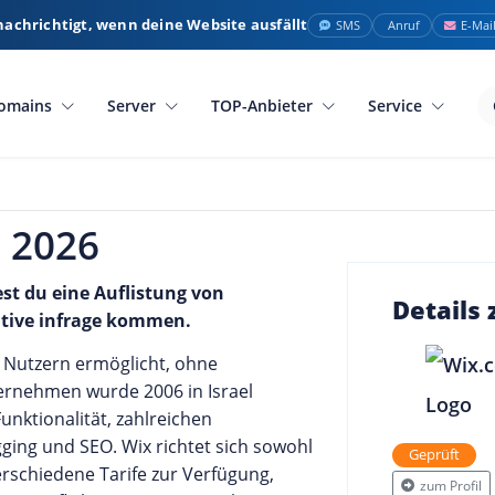
nachrichtigt, wenn deine Website ausfällt
SMS
Anruf
E-Mai
omains
Server
TOP-Anbieter
Service
m 2026
est du eine Auflistung von
Details
ative infrage kommen.
s Nutzern ermöglicht, ohne
ernehmen wurde 2006 in Israel
nktionalität, zahlreichen
ing und SEO. Wix richtet sich sowohl
Geprüft
rschiedene Tarife zur Verfügung,
zum Profil