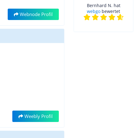
Bernhard N. hat
webgo
bewertet
Webnode Profil
Weebly Profil