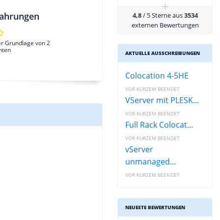
+
ahrungen
4,8
/ 5 Sterne aus
3534
externen Bewertungen
er Grundlage von 2
hten
AKTUELLE AUSSCHREIBUNGEN
Colocation 4-5HE
VOR KURZEM BEENDET
VServer mit PLESK...
VOR KURZEM BEENDET
Full Rack Colocat...
VOR KURZEM BEENDET
vServer
unmanaged...
VOR KURZEM BEENDET
NEUESTE BEWERTUNGEN