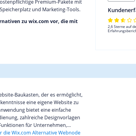
kostenpflichtige Premium-Pakete mit
 Speicherplatz und Marketing-Tools.
Kundenerf
ernativen zu wix.com vor, die mit
2,6 Sterne auf d
Erfahrungsberic
bsite-Baukasten, der es ermöglicht,
enntnisse eine eigene Website zu
anwendung bietet eine einfache
ienung, zahlreiche Designvorlagen
Funktionen für Unternehmen,
logs. Hinter Webnode steht die
r die Wix.com Alternative Webnode