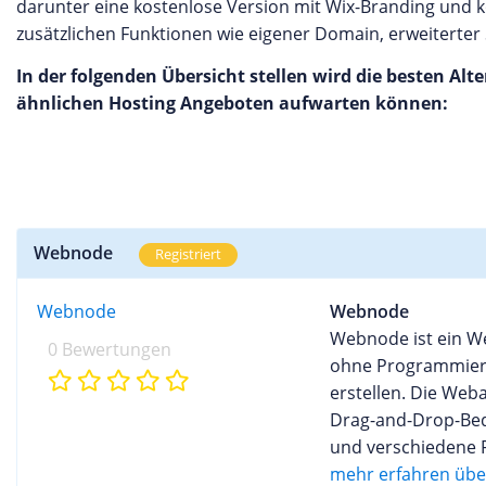
darunter eine kostenlose Version mit Wix-Branding und 
zusätzlichen Funktionen wie eigener Domain, erweiterter
In der folgenden Übersicht stellen wird die besten Alt
ähnlichen Hosting Angeboten aufwarten können:
Webnode
Registriert
Webnode
Webnode
Webnode ist ein We
0 Bewertungen
ohne Programmierk
erstellen. Die Web
Drag-and-Drop-Bed
und verschiedene 
Online-Shops und B
mehr erfahren übe