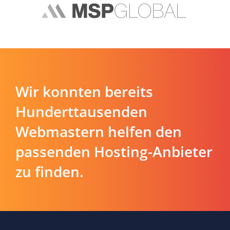
Wir konnten bereits
Hunderttausenden
Webmastern helfen den
passenden Hosting-Anbieter
zu finden.