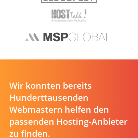
Wir konnten bereits
Hunderttausenden
Webmastern helfen den
passenden Hosting-Anbieter
zu finden.