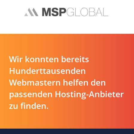
Wir konnten bereits
Hunderttausenden
Webmastern helfen den
passenden Hosting-Anbieter
zu finden.