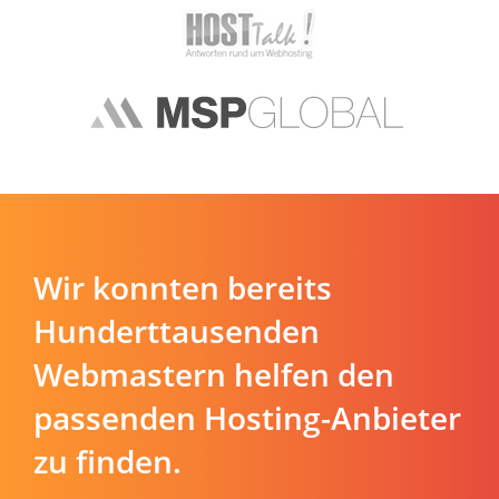
Wir konnten bereits
Hunderttausenden
Webmastern helfen den
passenden Hosting-Anbieter
zu finden.