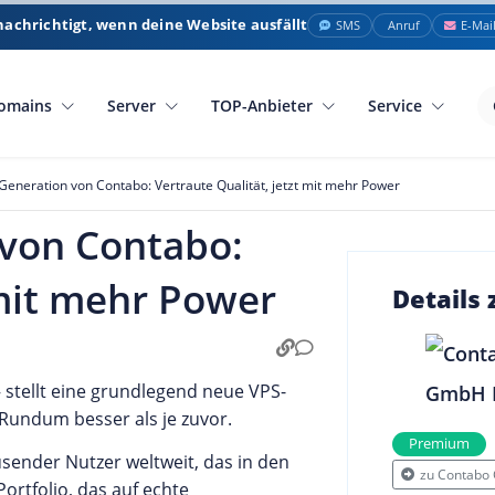
nachrichtigt, wenn deine Website ausfällt
SMS
Anruf
E-Mai
omains
Server
TOP-Anbieter
Service
Generation von Contabo: Vertraute Qualität, jetzt mit mehr Power
 von Contabo:
 mit mehr Power
Details
– stellt eine grundlegend neue VPS-
. Rundum besser als je zuvor.
Premium
ender Nutzer weltweit, das in den
zu Contabo
rtfolio, das auf echte