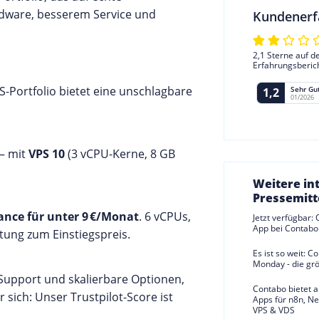
rdware, besserem Service und
Kundenerf
2,1 Sterne auf d
Erfahrungsberic
S-Portfolio bietet eine unschlagbare
Sehr Gu
1,2
01/2026
 – mit
VPS 10
(3 vCPU-Kerne, 8 GB
Weitere in
Pressemitt
ance für unter 9 €/Monat
. 6 vCPUs,
Jetzt verfügbar:
App bei Contabo
tung zum Einstiegspreis.
Es ist so weit: C
Monday - die grö
Support und skalierbare Optionen,
Contabo bietet ab
r sich: Unser Trustpilot-Score ist
Apps für n8n, N
VPS & VDS