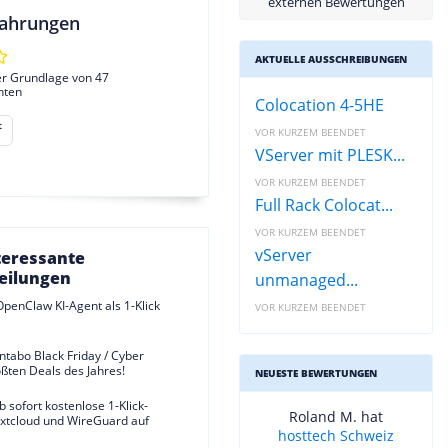
externen Bewertungen
ahrungen
AKTUELLE AUSSCHREIBUNGEN
er Grundlage von 47
hten
Colocation 4-5HE
t
VOR KURZEM BEENDET
VServer mit PLESK...
VOR KURZEM BEENDET
Full Rack Colocat...
VOR KURZEM BEENDET
vServer
teressante
eilungen
unmanaged...
 OpenClaw KI-Agent als 1-Klick
VOR KURZEM BEENDET
ontabo Black Friday / Cyber
ßten Deals des Jahres!
NEUESTE BEWERTUNGEN
 sofort kostenlose 1-Klick-
Roland M. hat
extcloud und WireGuard auf
hosttech Schweiz