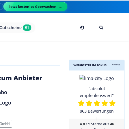
Jetzt kostenlos überwachen
l
Gutscheine
91
Anzeige
WEBHOSTER IM FOKUS
 zum Anbieter
"absolut
empfehlenswert"
863 Bewertungen
+
 GmbH
4,8
/ 5 Sterne aus
46