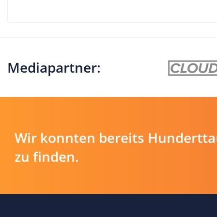
Mediapartner:
Wir konnten bereits Hundertt
zu finden.