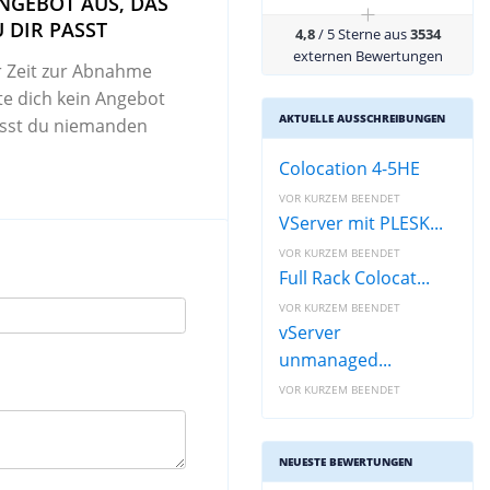
NGEBOT AUS, DAS
+
 DIR PASST
4,8
/ 5 Sterne aus
3534
externen Bewertungen
r Zeit zur Abnahme
lte dich kein Angebot
AKTUELLE AUSSCHREIBUNGEN
sst du niemanden
Colocation 4-5HE
VOR KURZEM BEENDET
VServer mit PLESK...
VOR KURZEM BEENDET
Full Rack Colocat...
VOR KURZEM BEENDET
vServer
unmanaged...
VOR KURZEM BEENDET
NEUESTE BEWERTUNGEN