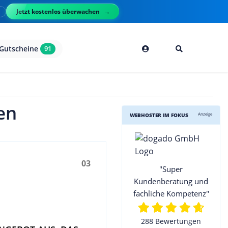
Jetzt kostenlos überwachen
l
Gutscheine
91
en
Anzeige
WEBHOSTER IM FOKUS
03
"Super
Kundenberatung und
fachliche Kompetenz"
288 Bewertungen