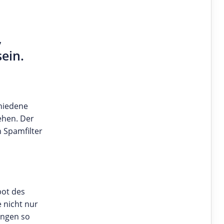
,
ein.
chiedene
ehen. Der
 Spamfilter
bot des
 nicht nur
ungen so