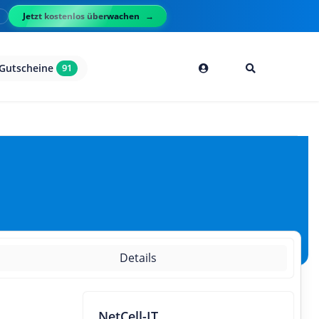
Jetzt kostenlos überwachen
l
Gutscheine
91
Details
NetCell-IT