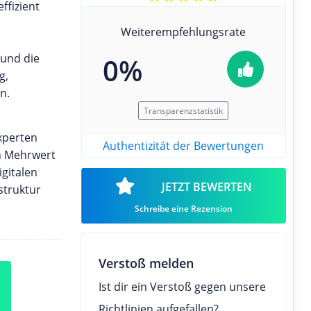
ffizient
Weiterempfehlungsrate
 und die
0%
g,
n.
Transparenzstatistik
Experten
Authentizität der Bewertungen
en Mehrwert
gitalen
JETZT BEWERTEN
struktur
Schreibe eine Rezension
Verstoß melden
Ist dir ein Verstoß gegen unsere
Richtlinien aufgefallen?