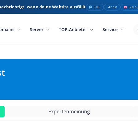
nachrichtigt, wenn deine Website ausfällt
SMS
Anruf
E-Mai
omains
Server
TOP-Anbieter
Service
st
Expertenmeinung