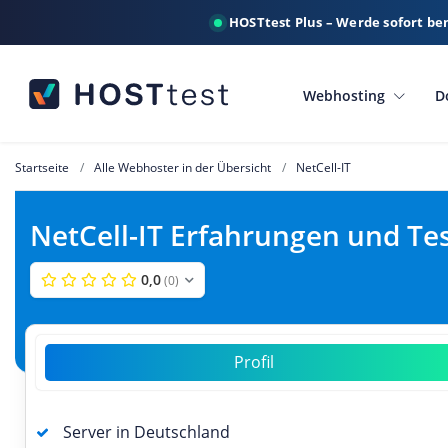
HOSTtest Plus – Werde sofort be
Webhosting
D
Startseite
Alle Webhoster in der Übersicht
NetCell-IT
NetCell-IT Erfahrungen und Te
0,0
(0)
Profil
Server in Deutschland