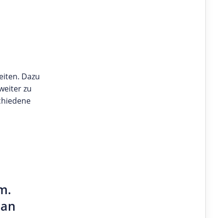
eiten. Dazu
weiter zu
chiedene
m.
man