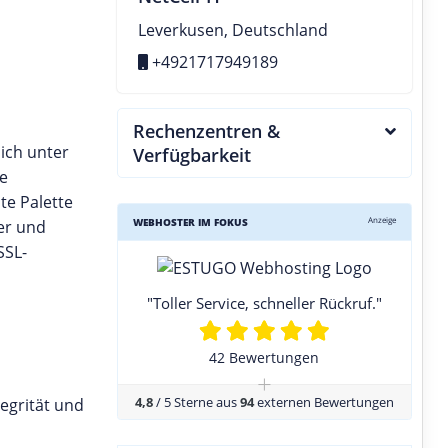
Leverkusen, Deutschland
+4921717949189
Rechenzentren &
ich unter
Verfügbarkeit
he
te Palette
Anzeige
WEBHOSTER IM FOKUS
ter und
SSL-
"Toller Service, schneller Rückruf."
42 Bewertungen
+
4,8
/ 5 Sterne aus
94
externen Bewertungen
egrität und