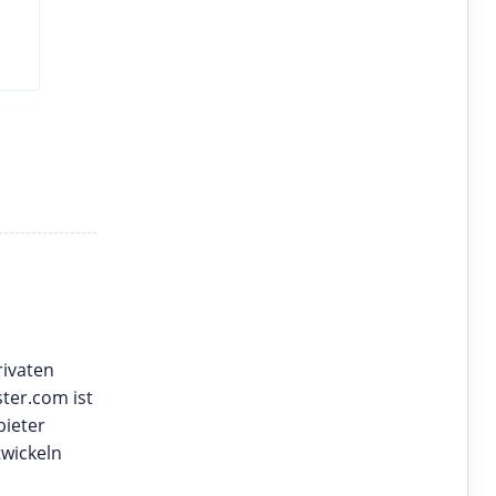
rivaten
ter.com ist
bieter
twickeln