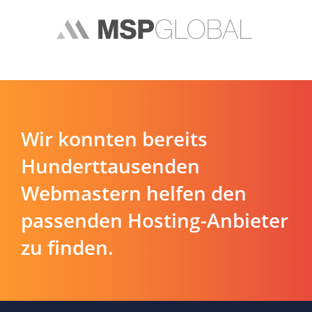
Wir konnten bereits
Hunderttausenden
Webmastern helfen den
passenden Hosting-Anbieter
zu finden.