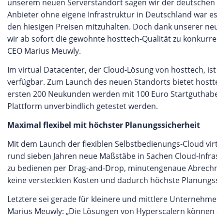
unserem neuen Serverstandort sagen wir der deutschen 
Anbieter ohne eigene Infrastruktur in Deutschland war e
den hiesigen Preisen mitzuhalten. Doch dank unserer neu
wir ab sofort die gewohnte hosttech-Qualität zu konkurren
CEO Marius Meuwly.
Im virtual Datacenter, der Cloud-Lösung von hosttech, ist
verfügbar. Zum Launch des neuen Standorts bietet hosttec
ersten 200 Neukunden werden mit 100 Euro Startguthabe
Plattform unverbindlich getestet werden.
Maximal flexibel mit höchster Planungssicherheit
Mit dem Launch der flexiblen Selbstbedienungs-Cloud vir
rund sieben Jahren neue Maßstäbe in Sachen Cloud-Infras
zu bedienen per Drag-and-Drop, minutengenaue Abrechn
keine versteckten Kosten und dadurch höchste Planungss
Letztere sei gerade für kleinere und mittlere Unternehmen
Marius Meuwly: „Die Lösungen von Hyperscalern können an