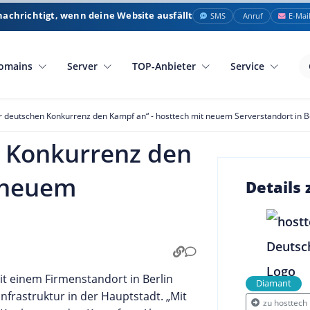
nachrichtigt, wenn deine Website ausfällt
SMS
Anruf
E-Mai
omains
Server
TOP-Anbieter
Service
r deutschen Konkurrenz den Kampf an“ - hosttech mit neuem Serverstandort in B
n Konkurrenz den
t neuem
Details
it einem Firmenstandort in Berlin
Diamant
frastruktur in der Hauptstadt. „Mit
zu hosttech