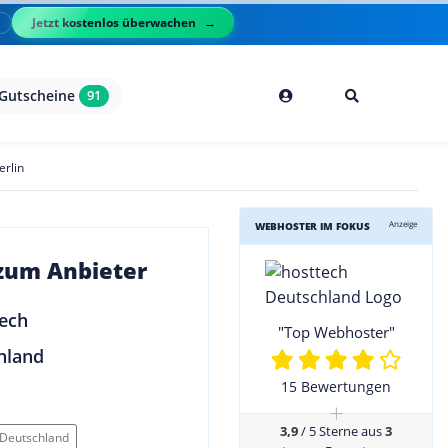
Jetzt kostenlos überwachen
l
Gutscheine
91
erlin
Anzeige
WEBHOSTER IM FOKUS
 zum Anbieter
"Top Webhoster"
15 Bewertungen
+
3,9
/ 5 Sterne aus
3
 Deutschland