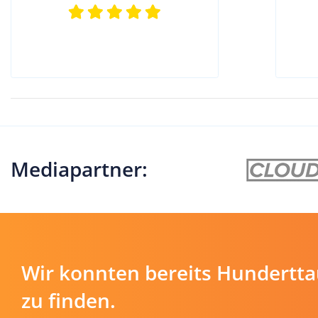
Mediapartner:
Wir konnten bereits Hundertt
zu finden.