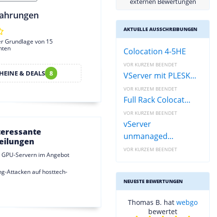
externen Bewertungen
ahrungen
AKTUELLE AUSSCHREIBUNGEN
er Grundlage von 15
hten
Colocation 4-5HE
VOR KURZEM BEENDET
HEINE & DEALS
8
VServer mit PLESK...
VOR KURZEM BEENDET
Full Rack Colocat...
VOR KURZEM BEENDET
vServer
teressante
unmanaged...
eilungen
VOR KURZEM BEENDET
t GPU-Servern im Angebot
g-Attacken auf hosttech-
NEUESTE BEWERTUNGEN
Thomas B. hat
webgo
bewertet