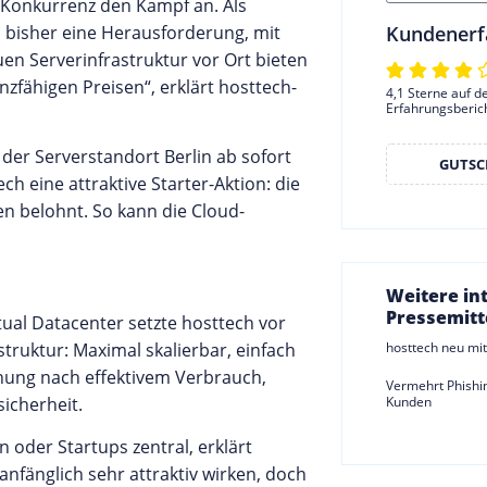
Konkurrenz den Kampf an. Als
s bisher eine Herausforderung, mit
Kundenerf
en Serverinfrastruktur vor Ort bieten
zfähigen Preisen“, erklärt hosttech-
4,1 Sterne auf d
Erfahrungsberic
 der Serverstandort Berlin ab sofort
GUTSC
h eine attraktive Starter-Aktion: die
n belohnt. So kann die Cloud-
Weitere in
Pressemitt
tual Datacenter setzte hosttech vor
truktur: Maximal skalierbar, einfach
hosttech neu mi
ung nach effektivem Verbrauch,
Vermehrt Phishin
icherheit.
Kunden
 oder Startups zentral, erklärt
fänglich sehr attraktiv wirken, doch