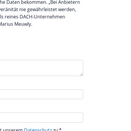
ische Daten bekommen. „Bei Anbietern
veränität nie gewährleistet werden,
 Als reines DACH-Unternehmen
Marius Meuwly.
aut unserem
Datenschutz
zu.*